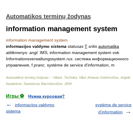
Automatikos terminų žodynas
information management system
information management system
informacijos valdymo
sistema
statusas
T
sritis
automatika
atitikmenys
:
angl.
IMS; information management system
vok.
Informationsverwaltungssystem
rus.
cистема информационного
управления, f
pranc.
système de service d'information, m
Automatikos terminų žodynas. – Vilnius: Technika
.
Vilius Antanas Geleževičius, Angelė
Kaulakienė, Stanislovas Marcinkevičius
.
2004
.
Игры ⚽
Нужна курсовая?
informacijos valdymo
système de service
sistema
d'information