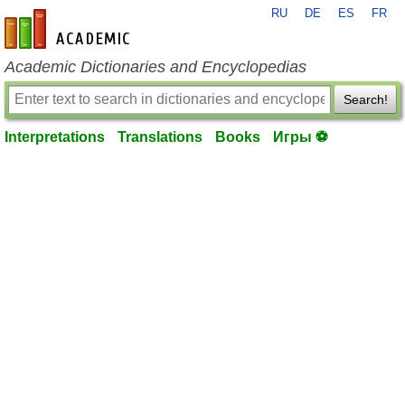
RU
DE
ES
FR
en-academic.com
Academic Dictionaries and Encyclopedias
Search!
Interpretations
Translations
Books
Игры ⚽