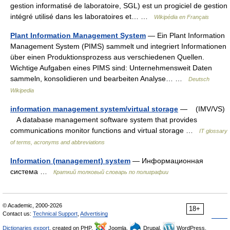
gestion informatisé de laboratoire, SGL) est un progiciel de gestion
intégré utilisé dans les laboratoires et… …
Wikipédia en Français
Plant Information Management System
— Ein Plant Information
Management System (PIMS) sammelt und integriert Informationen
über einen Produktionsprozess aus verschiedenen Quellen.
Wichtige Aufgaben eines PIMS sind: Unternehmensweit Daten
sammeln, konsolidieren und bearbeiten Analyse… …
Deutsch
Wikipedia
information management system/virtual storage
— (IMV/VS)
A database management software system that provides
communications monitor functions and virtual storage …
IT glossary
of terms, acronyms and abbreviations
Information (management) system
— Информационная
система …
Краткий толковый словарь по полиграфии
© Academic, 2000-2026
18+
Contact us:
Technical Support
,
Advertising
Dictionaries export
, created on PHP,
Joomla,
Drupal,
WordPress,